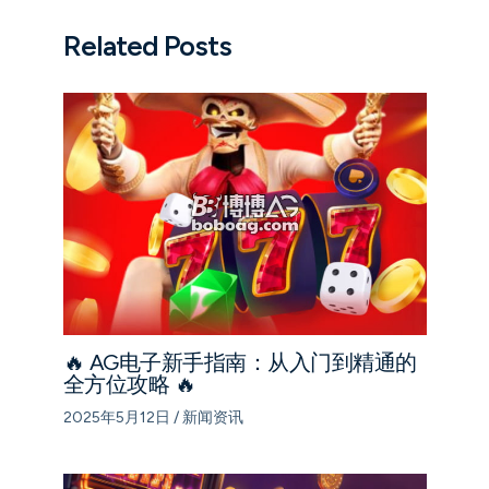
Related Posts
🔥 AG电子新手指南：从入门到精通的
全方位攻略 🔥
2025年5月12日
/
新闻资讯