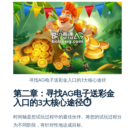
寻找AG电子送彩金入口的3大核心途径
第二章：寻找AG电子送彩金
入口的3大核心途径⏱️
时间轴是您试玩过程中的最佳伙伴。将您的试玩过程分
为不同阶段，有针对性地达成目标。