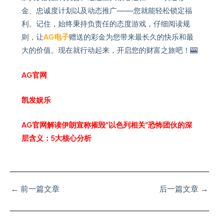
金、忠诚度计划以及动态推广——您就能轻松锁定福
利。记住，始终秉持负责任的态度游戏，仔细阅读规
则，让
AG电子
赠送的彩金为您带来最长久的快乐和最
大的价值。现在就行动起来，开启您的财富之旅吧！🎰
AG官网
凯发娱乐
AG官网解读伊朗宣称摧毁“以色列相关”恐怖团伙的深
层含义：5大核心分析
←
前一篇文章
后一篇文章
→