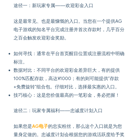
途径一：新玩家专属——欢迎彩金入口
这是最常见、也是最慷慨的入口。当您在一个提供AG
电子游戏的知名平台完成注册并首次存款时，几乎百分
之百会触发欢迎彩金奖励。
如何寻找：通常在平台首页醒目位置或注册流程中明确
标注。
数据对比：不同平台的欢迎彩金差异巨大，有的提供
100%匹配存款，高达¥1000；有的则可能提供”存款
+免费旋转”组合包。仔细对比，选择最实惠的入口。
技巧核心：这是您价值最高的一笔彩金，务必把握！
途径二：玩家专属福利——忠诚度计划入口
如果您是
AG电子
的忠实粉丝，那么这个入口就是为您
量身定做的。忠诚度计划会根据您的游戏活跃度给予奖