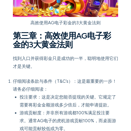
高效使用AG电子彩金的3大黄金法则
第三章：高效使用AG电子彩
金的3大黄金法则
找到入口并获得彩金只是成功的一半，聪明地使用它们
才是关键。
仔细阅读条款与条件（T&C’s）：这是最重要的一步！
请务必仔细阅读：
投注要求：这是决定您能否提现的关键。它规定了
需要将彩金金额游戏多少倍后，才能申请提款。
游戏贡献度：并非所有游戏都100%满足投注要
求。通常AG电子的虎机游戏贡献100%，而桌面游
戏可能贡献较低或为零。