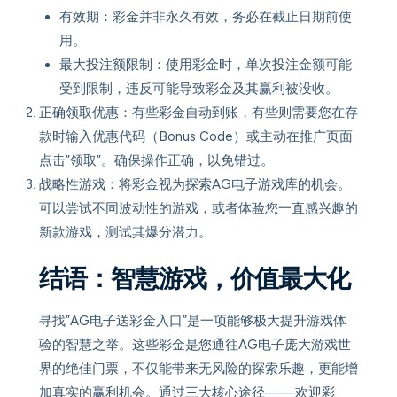
有效期：彩金并非永久有效，务必在截止日期前使
用。
最大投注额限制：使用彩金时，单次投注金额可能
受到限制，违反可能导致彩金及其赢利被没收。
正确领取优惠：有些彩金自动到账，有些则需要您在存
款时输入优惠代码（Bonus Code）或主动在推广页面
点击”领取”。确保操作正确，以免错过。
战略性游戏：将彩金视为探索AG电子游戏库的机会。
可以尝试不同波动性的游戏，或者体验您一直感兴趣的
新款游戏，测试其爆分潜力。
结语：智慧游戏，价值最大化
寻找”AG电子送彩金入口”是一项能够极大提升游戏体
验的智慧之举。这些彩金是您通往AG电子庞大游戏世
界的绝佳门票，不仅能带来无风险的探索乐趣，更能增
加真实的赢利机会。通过三大核心途径——欢迎彩