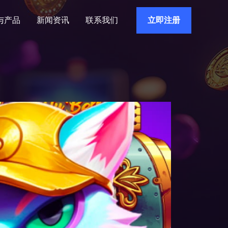
与产品
新闻资讯
联系我们
立即注册