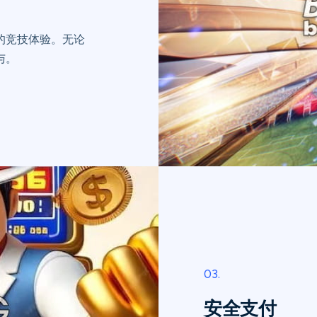
的竞技体验。无论
与。
03.
安全支付