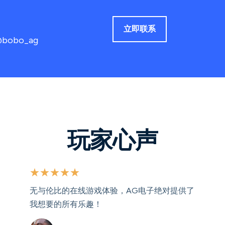
立即联系
bobo_ag
玩家心声
★
★
★
★
★
无与伦比的在线游戏体验，AG电子绝对提供了
我想要的所有乐趣！