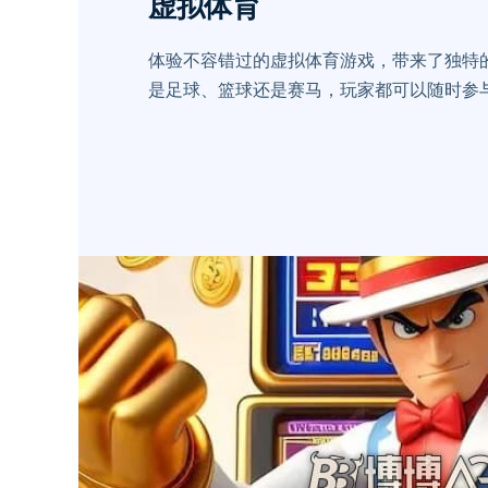
虚拟体育
体验不容错过的虚拟体育游戏，带来了独特
是足球、篮球还是赛马，玩家都可以随时参