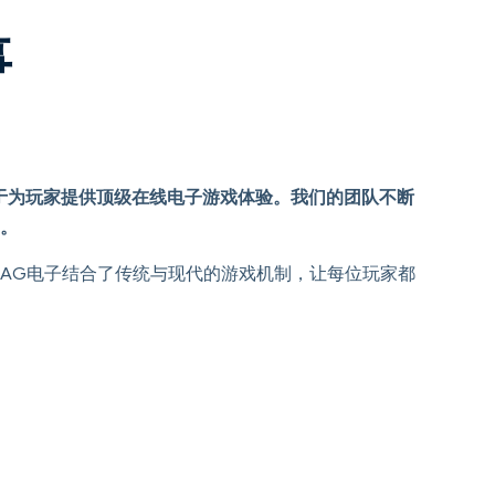
事
于为玩家提供顶级在线电子游戏体验。我们的团队不断
。
AG电子结合了传统与现代的游戏机制，让每位玩家都