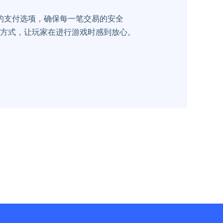
的支付选项，确保每一笔交易的安全
方式，让玩家在进行游戏时感到放心。