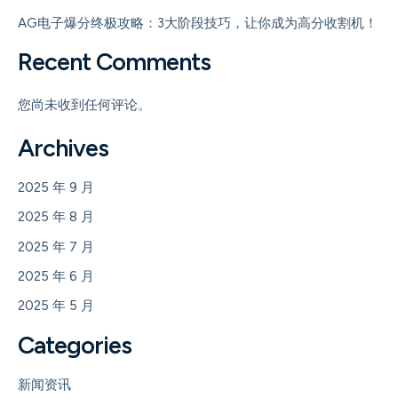
AG电子爆分终极攻略：3大阶段技巧，让你成为高分收割机！
Recent Comments
您尚未收到任何评论。
Archives
2025 年 9 月
2025 年 8 月
2025 年 7 月
2025 年 6 月
2025 年 5 月
Categories
新闻资讯