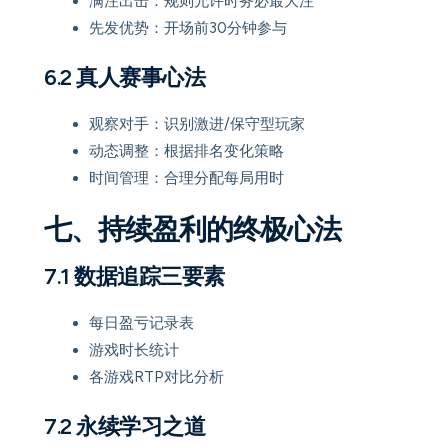
满注出击：规则允许时务必最大注
先发优势：开场前30分钟参与
6.2 真人赛事心法
观察对手：识别激进/保守型玩家
动态调整：根据排名变化策略
时间管理：合理分配每局用时
七、持续盈利的终极心法
7.1 数据追踪三要素
每日盈亏记录表
游戏时长统计
各游戏RTP对比分析
7.2 永续学习之道