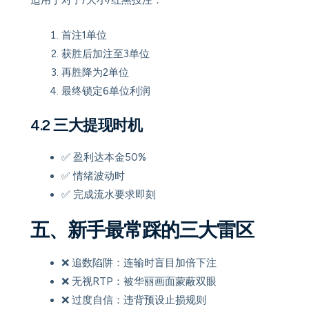
适用于对子/大小/红黑投注：
首注1单位
获胜后加注至3单位
再胜降为2单位
最终锁定6单位利润
4.2 三大提现时机
✅ 盈利达本金50%
✅ 情绪波动时
✅ 完成流水要求即刻
五、新手最常踩的三大雷区
❌ 追数陷阱：连输时盲目加倍下注
❌ 无视RTP：被华丽画面蒙蔽双眼
❌ 过度自信：违背预设止损规则