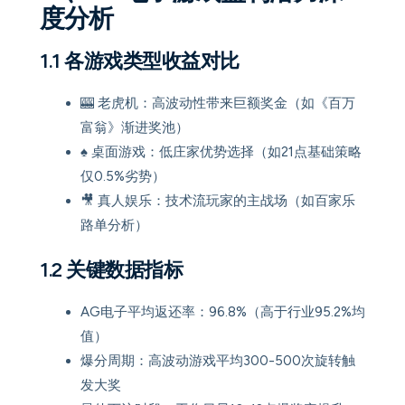
度分析
1.1 各游戏类型收益对比
🎰 老虎机：高波动性带来巨额奖金（如《百万
富翁》渐进奖池）
♠️ 桌面游戏：低庄家优势选择（如21点基础策略
仅0.5%劣势）
🎥 真人娱乐：技术流玩家的主战场（如百家乐
路单分析）
1.2 关键数据指标
AG电子平均返还率：96.8%（高于行业95.2%均
值）
爆分周期：高波动游戏平均300-500次旋转触
发大奖